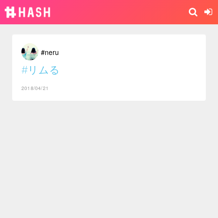
#neru
#リムる
2018/04/21