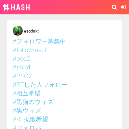
#sodakt
#フォロワー募集中
#followmeJP
#pso2
#ship1
#PSO2
#RTした人フォロー
#相互希望
#黒猫のウィズ
#黒ウィズ
#RT拡散希望
#フォロバ