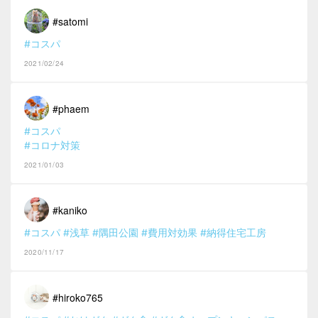
#satomi
#コスパ
2021/02/24
#phaem
#コスパ
#コロナ対策
2021/01/03
#kaniko
#コスパ
#浅草
#隅田公園
#費用対効果
#納得住宅工房
2020/11/17
#hiroko765