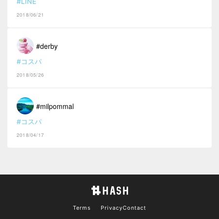
#LINE
2018/06/21
#derby
#コスパ
2018/05/26
#milpommal
#コスパ
2018/04/17
Terms
Privacy
Contact