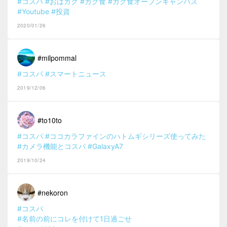
#コスパ
#おはガク
#ガク食
#ガク食オープンキャンパス
#Youtube
#投資
2020/01/26
#milpommal
#コスパ
#スマートニュース
2019/12/06
#to10to
#コスパ
#ココカラファインのハトムギシリーズ使ってみた
#カメラ機能とコスパ
#GalaxyA7
2019/10/24
#nekoron
#コスパ
#名前の前にコレを付けて1日過ごせ