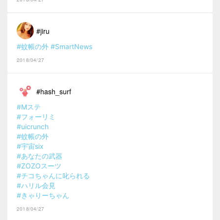
#jiru
#蚊帳の外
#SmartNews
2018/04/27
#hash_surf
#Mステ
#フォーリミ
#uicrunch
#蚊帳の外
#宇宙six
#あなたの武器
#ZOZOスーツ
#チコちゃんに叱られる
#ハリル会見
#きゃりーちゃん
2018/04/27