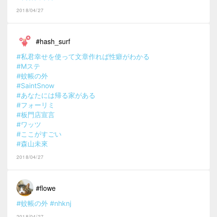
2018/04/27
#hash_surf
#私君幸せを使って文章作れば性癖がわかる
#Mステ
#蚊帳の外
#SaintSnow
#あなたには帰る家がある
#フォーリミ
#板門店宣言
#ワッツ
#ここがすごい
#森山未來
2018/04/27
#flowe
#蚊帳の外
#nhknj
2018/04/27