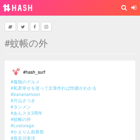
#蚊帳の外
#hash_surf
#孤独のグルメ
#私君幸せを使って文章作れば性癖がわかる
#bananamoon
#片山さつき
#タンメン
#あんスタ3周年
#蚊帳の外
#Lostorage
#かえりん前夜祭
#長谷川幸洋